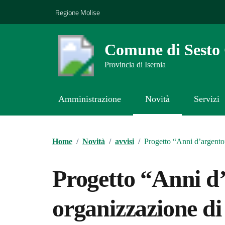
Vai ai contenuti
Vai al footer
Regione Molise
Comune di Sest
Provincia di Isernia
Amministrazione
Novità
Servizi
Contenuti in evidenza
Home
/
Novità
/
avvisi
/
Progetto “Anni d’argento”
Progetto “Anni d
organizzazione di