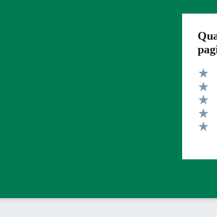
Qua
pag
Valut
Valut
Valut
Valut
Valut