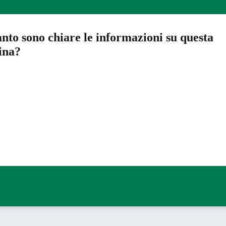
nto sono chiare le informazioni su questa
ina?
a 5 stelle su 5
a 4 stelle su 5
a 3 stelle su 5
a 2 stelle su 5
a 1 stelle su 5