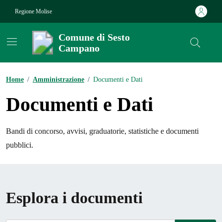
Vai ai contenuti
Vai al footer
Regione Molise
Comune di Sesto
Campano
Contenuti in evidenza
Home
/
Amministrazione
/
Documenti e Dati
Documenti e Dati
Bandi di concorso, avvisi, graduatorie, statistiche e documenti
pubblici.
Esplora i documenti