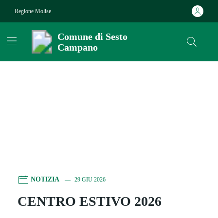
Vai ai contenuti
Vai al footer
Regione Molise
Comune di Sesto
Campano
Comune di Sesto Campano
Contenuti in evidenza
Contenuti in evidenza
NOTIZIA
29 GIU 2026
CENTRO ESTIVO 2026