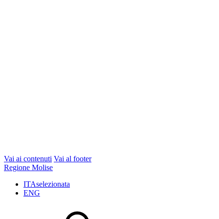
Vai ai contenuti
Vai al footer
Regione Molise
ITA
selezionata
ENG