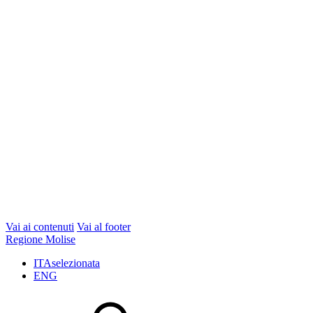
Vai ai contenuti
Vai al footer
Regione Molise
ITA
selezionata
ENG