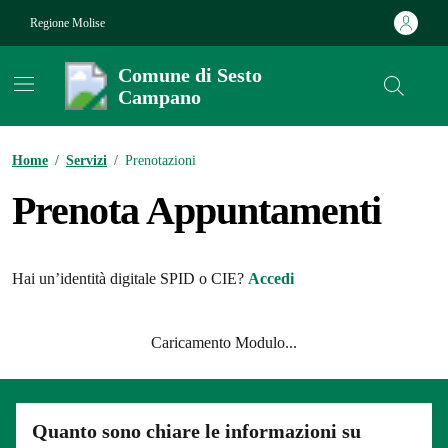
Vai ai contenuti
Vai al footer
Regione Molise
Comune di Sesto
Campano
Contenuti in evidenza
Home
/
Servizi
/
Prenotazioni
Prenota Appuntamenti
Hai un’identità digitale SPID o CIE?
Accedi
Caricamento Modulo...
Quanto sono chiare le informazioni su