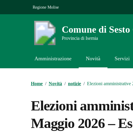
Vai ai contenuti
Vai al footer
Regione Molise
Comune di Sest
Provincia di Isernia
Amministrazione
Novità
Servizi
Contenuti in evidenza
Home
/
Novità
/
notizie
/
Elezioni amministrative 2
Elezioni amminist
Maggio 2026 – Eser