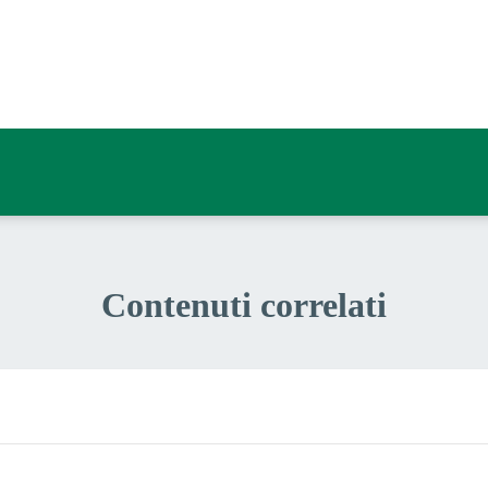
a 3 stelle su 5
a 2 stelle su 5
a 1 stelle su 5
Contenuti correlati