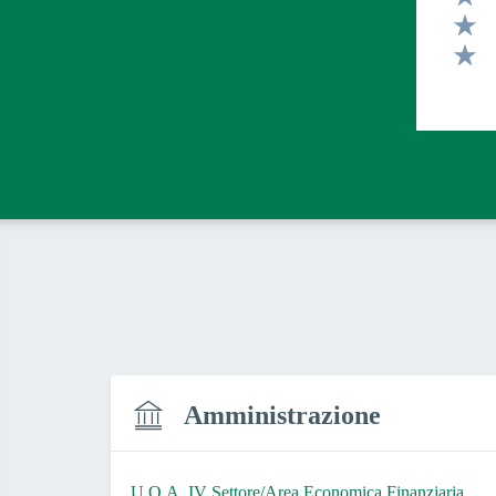
Valut
Valut
Valut
Amministrazione
U.O.A. IV Settore/Area Economica Finanziaria