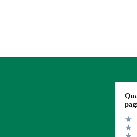
Qua
pag
Valut
Valut