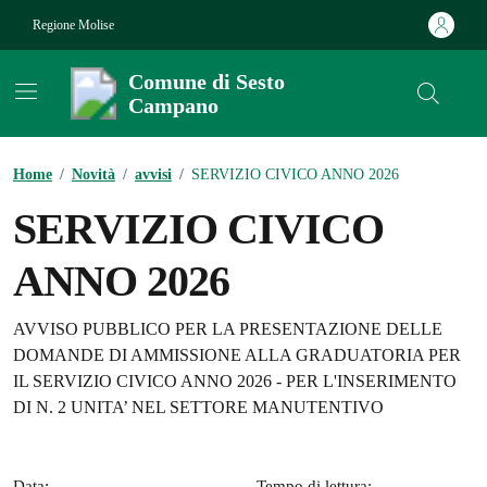
Vai ai contenuti
Vai al footer
Regione Molise
Comune di Sesto
Campano
Contenuti in evidenza
Home
/
Novità
/
avvisi
/
SERVIZIO CIVICO ANNO 2026
SERVIZIO CIVICO
ANNO 2026
Dettagli della notizia
AVVISO PUBBLICO PER LA PRESENTAZIONE DELLE
DOMANDE DI AMMISSIONE ALLA GRADUATORIA PER
IL SERVIZIO CIVICO ANNO 2026 - PER L'INSERIMENTO
DI N. 2 UNITA’ NEL SETTORE MANUTENTIVO
Data:
Tempo di lettura: