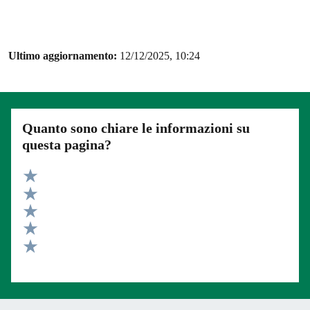
Ultimo aggiornamento:
12/12/2025, 10:24
Quanto sono chiare le informazioni su
questa pagina?
Valuta 5 stelle su 5
Valuta 4 stelle su 5
Valuta 3 stelle su 5
Valuta 2 stelle su 5
Valuta 1 stelle su 5