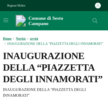
Vai ai contenuti
Vai al footer
Regione Molise
Comune di Sesto
Campano
Contenuti in evidenza
Home
/
Novità
/
avvisi
/
INAUGURAZIONE DELLA “PIAZZETTA DEGLI INNAMORATI”
INAUGURAZIONE
DELLA “PIAZZETTA
DEGLI INNAMORATI”
Dettagli della notizia
INAUGURAZIONE DELLA “PIAZZETTA DEGLI
INNAMORATI”