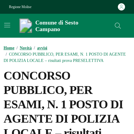
Vai ai contenuti
Vai al footer
Regione Molise
Comune di Sesto
Campano
Contenuti in evidenza
Home
/
Novità
/
avvisi
/
CONCORSO PUBBLICO, PER ESAMI, N. 1 POSTO DI AGENTE
DI POLIZIA LOCALE – risultati prova PRESELETTIVA
CONCORSO
PUBBLICO, PER
ESAMI, N. 1 POSTO DI
AGENTE DI POLIZIA
LOCALE – risultati