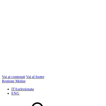
Vai ai contenuti
Vai al footer
Regione Molise
ITA
selezionata
ENG