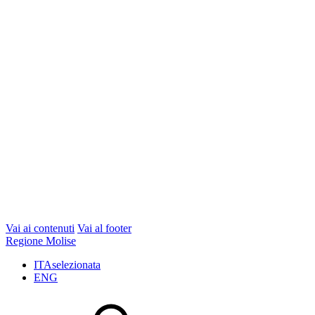
Vai ai contenuti
Vai al footer
Regione Molise
ITA
selezionata
ENG