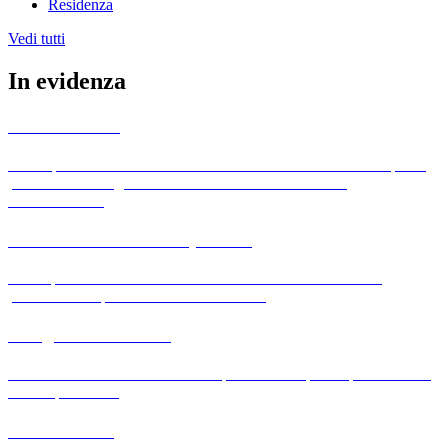
Residenza
Vedi tutti
In evidenza
Albo Pretorio
L'albo pretorio è uno strumento utilizzato dai comuni italiani per la
pubblicazione degli atti ufficiali e delle comunicazioni
amministrative.
Amministrazione Trasparente
La trasparenza è accessibilità totale ai dati e ai documenti in
possesso della pubblica amministrazione.
Anagrafe Nazionale
I servizi dell'ANPR sono a tua disposizione in qualunque momento
e ovunque ti trovi
Calcolo IMU