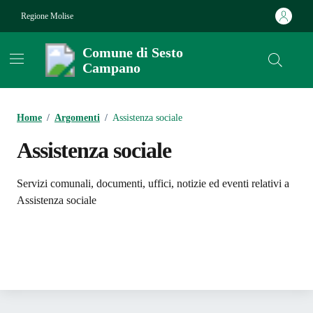
Vai ai contenuti
Vai al footer
Regione Molise
Comune di Sesto
Campano
Contenuti in evidenza
Home
/
Argomenti
/
Assistenza sociale
Assistenza sociale
Dettagli dell'argomento
Servizi comunali, documenti, uffici, notizie ed eventi relativi a
Assistenza sociale