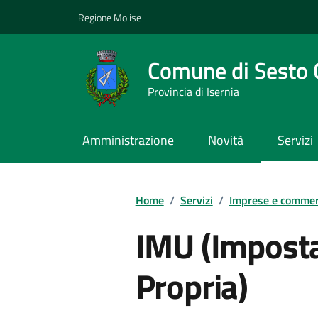
Vai ai contenuti
Vai al footer
Regione Molise
Comune di Sesto
Provincia di Isernia
Amministrazione
Novità
Servizi
Contenuti in evidenza
Home
/
Servizi
/
Imprese e commer
IMU (Impost
Propria)