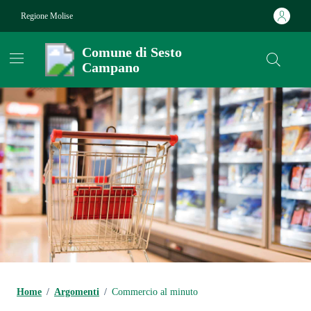
Vai ai contenuti
Vai al footer
Regione Molise
Comune di Sesto
Campano
Contenuti in evidenza
Home
/
Argomenti
/
Commercio al minuto