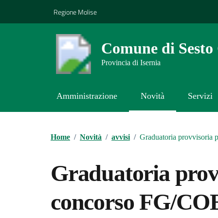
Vai ai contenuti
Vai al footer
Regione Molise
Comune di Sest
Provincia di Isernia
Amministrazione
Novità
Servizi
Contenuti in evidenza
Home
/
Novità
/
avvisi
/
Graduatoria provvisoria 
Graduatoria provvi
concorso FG/CO