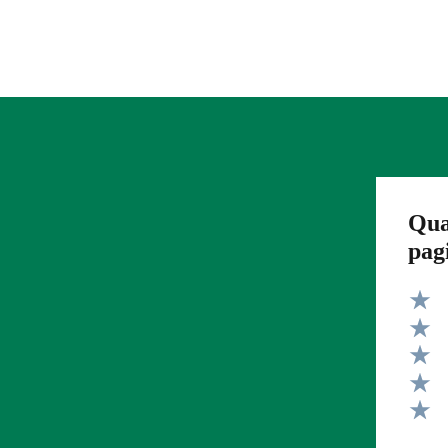
Qua
pag
Valut
Valut
Valut
Valut
Valut