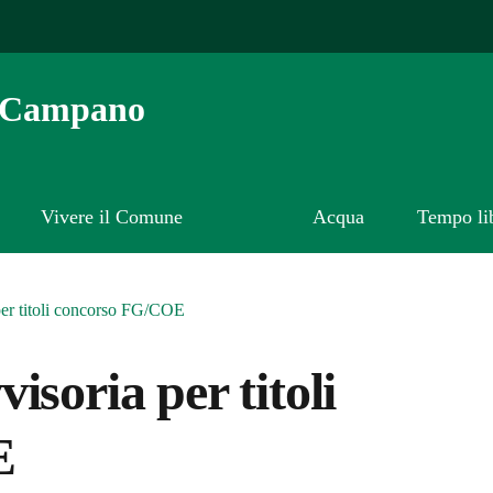
o Campano
Vivere il Comune
Acqua
Tempo li
per titoli concorso FG/COE
soria per titoli
E