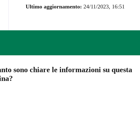
Ultimo aggiornamento:
24/11/2023, 16:51
nto sono chiare le informazioni su questa
ina?
a 5 stelle su 5
a 4 stelle su 5
a 3 stelle su 5
a 2 stelle su 5
a 1 stelle su 5