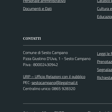
Personale amministrativo
Catasto e
Documenti e Dati
Cultura 
Educazio
CONTATTI
Comune di Sesto Campano
Leggi le
P.zza Giustino D'Uva, 1 - Sesto Campano
Prenota
P.iva : 80002430942
Segnalazi
URP – Ufficio Relazioni con il pubblico
Richiest
PEC:
sestocampano@legalmail.it
Centralino unico: 0865 928320