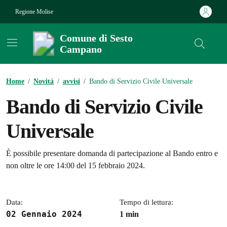
Vai ai contenuti
Vai al footer
Regione Molise
Comune di Sesto
Campano
Contenuti in evidenza
Home
/
Novità
/
avvisi
/
Bando di Servizio Civile Universale
Bando di Servizio Civile
Universale
Dettagli della notizia
È possibile presentare domanda di partecipazione al Bando entro e
non oltre le ore 14:00 del 15 febbraio 2024.
Data:
Tempo di lettura:
02 Gennaio 2024
1 min