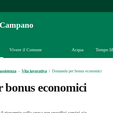
o Campano
Vivere il Comune
Acqua
Tempo li
assistenza
-
Vita lavorativa
/
Domanda per bonus economici
 bonus economici
l risparmio sulla spesa per specifici servizi e/o