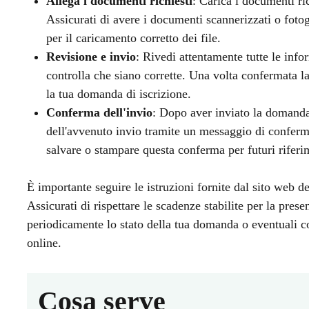
Allega i documenti richiesti
: Carica i documenti ri
Assicurati di avere i documenti scannerizzati o fotogr
per il caricamento corretto dei file.
Revisione e invio
: Rivedi attentamente tutte le info
controlla che siano corrette. Una volta confermata la
la tua domanda di iscrizione.
Conferma dell'invio
: Dopo aver inviato la domanda
dell'avvenuto invio tramite un messaggio di conferma
salvare o stampare questa conferma per futuri riferi
È importante seguire le istruzioni fornite dal sito web 
Assicurati di rispettare le scadenze stabilite per la pre
periodicamente lo stato della tua domanda o eventuali co
online.
Cosa serve