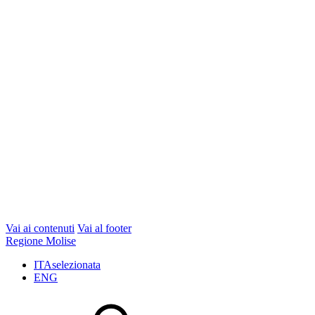
Vai ai contenuti
Vai al footer
Regione Molise
ITA
selezionata
ENG