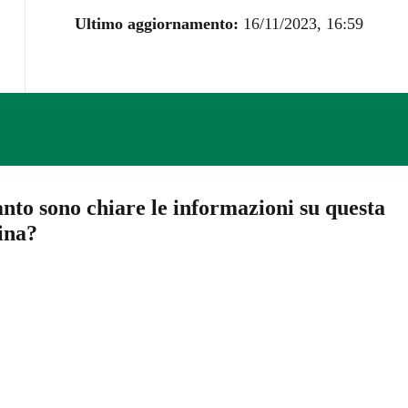
Ultimo aggiornamento:
16/11/2023, 16:59
nto sono chiare le informazioni su questa
ina?
a 5 stelle su 5
a 4 stelle su 5
a 3 stelle su 5
a 2 stelle su 5
a 1 stelle su 5