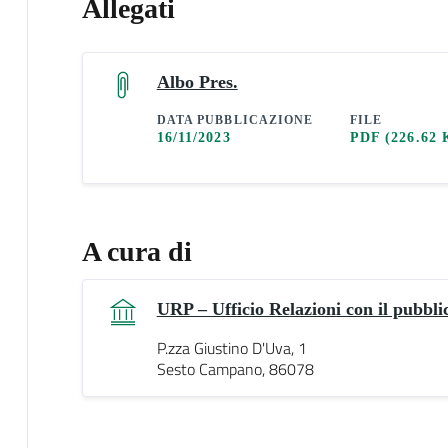
Allegati
Albo Pres.
DATA PUBBLICAZIONE
FILE
16/11/2023
PDF
(226.62 
A cura di
URP – Ufficio Relazioni con il pubbli
P.zza Giustino D'Uva, 1
Sesto Campano, 86078