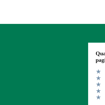
Qua
pag
Valut
Valut
Valut
Valut
Valut