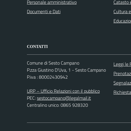
Personale amministrativo
Catasto e
Documenti e Dati
Cultura 
Educazio
CONTATTI
Comune di Sesto Campano
Leggi le
P.zza Giustino D'Uva, 1 - Sesto Campano
Prenota
P.iva : 80002430942
Segnalazi
URP – Ufficio Relazioni con il pubblico
Richiest
PEC:
sestocampano@legalmail.it
Centralino unico: 0865 928320