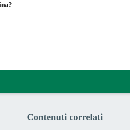
ina?
a 5 stelle su 5
a 4 stelle su 5
a 3 stelle su 5
a 2 stelle su 5
a 1 stelle su 5
Contenuti correlati