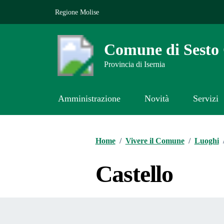
Vai ai contenuti
Vai al footer
Regione Molise
Comune di Sest
Provincia di Isernia
Amministrazione
Novità
Servizi
Contenuti in evidenza
Home
/
Vivere il Comune
/
Luoghi
Castello