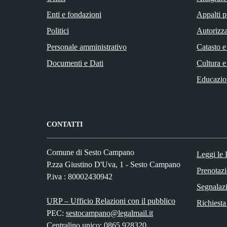
Enti e fondazioni
Appalti p
Politici
Autorizza
Personale amministrativo
Catasto e
Documenti e Dati
Cultura e
Educazio
CONTATTI
Comune di Sesto Campano
Leggi le
P.zza Giustino D'Uva, 1 - Sesto Campano
Prenotaz
P.iva : 80002430942
Segnalazi
URP – Ufficio Relazioni con il pubblico
Richiesta
PEC:
sestocampano@legalmail.it
Centralino unico: 0865 928320