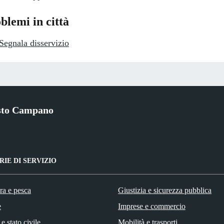
blemi in città
Segnala disservizio
sto Campano
IE DI SERVIZIO
ra e pesca
Giustizia e sicurezza pubblica
e
Imprese e commercio
e stato civile
Mobilità e trasporti