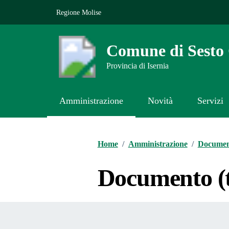
Vai ai contenuti
Vai al footer
Regione Molise
Comune di Sest
Provincia di Isernia
Amministrazione
Novità
Servizi
Contenuti in evidenza
Home
/
Amministrazione
/
Document
Documento (t