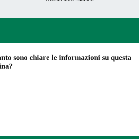
nto sono chiare le informazioni su questa
ina?
a 5 stelle su 5
a 4 stelle su 5
a 3 stelle su 5
a 2 stelle su 5
a 1 stelle su 5