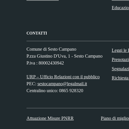
Educazio
CONTATTI
Comune di Sesto Campano
Leggi le
P.zza Giustino D'Uva, 1 - Sesto Campano
Prenotaz
P.iva : 80002430942
Segnalazi
URP – Ufficio Relazioni con il pubblico
Richiesta
PEC:
sestocampano@legalmail.it
Centralino unico: 0865 928320
Attuazione Misure PNRR
Piano di miglio