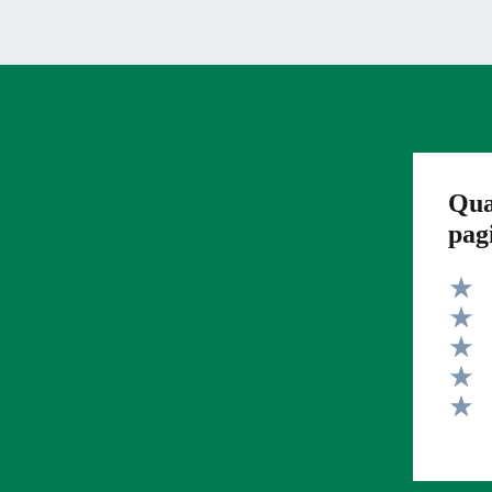
Qua
pag
Valut
Valut
Valut
Valut
Valut