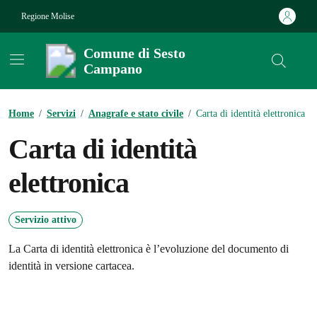
Vai ai contenuti
Vai al footer
Regione Molise
Comune di Sesto
Campano
Contenuti in evidenza
Home
/
Servizi
/
Anagrafe e stato civile
/
Carta di identità elettronica
Carta di identità
elettronica
Servizio attivo
La Carta di identità elettronica è l’evoluzione del documento di
identità in versione cartacea.