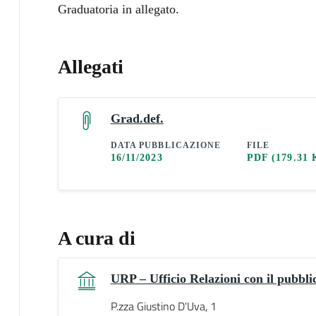
Graduatoria in allegato.
Allegati
Grad.def.
DATA PUBBLICAZIONE
FILE
16/11/2023
PDF
(179.31 
A cura di
URP – Ufficio Relazioni con il pubbli
P.zza Giustino D'Uva, 1