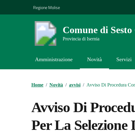
Vai ai contenuti
Vai al footer
Regione Molise
Comune di Sest
Provincia di Isernia
Amministrazione
Novità
Servizi
Contenuti in evidenza
Home
/
Novità
/
avvisi
/
Avviso Di Procedura Comp
Avviso Di Proce
Per La Selezione 