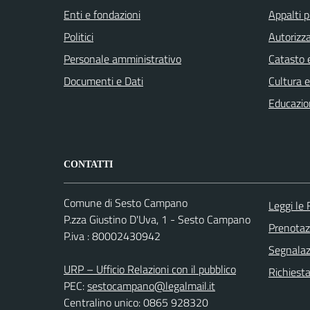
Enti e fondazioni
Appalti p
Politici
Autorizza
Personale amministrativo
Catasto e
Documenti e Dati
Cultura 
Educazio
CONTATTI
Comune di Sesto Campano
Leggi le
P.zza Giustino D'Uva, 1 - Sesto Campano
Prenota
P.iva : 80002430942
Segnalazi
URP – Ufficio Relazioni con il pubblico
Richiest
PEC:
sestocampano@legalmail.it
Centralino unico: 0865 928320