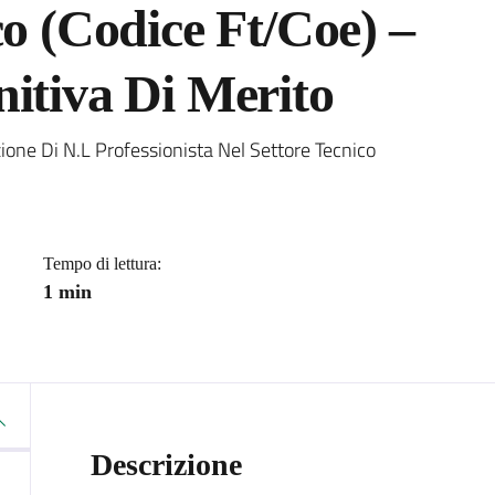
co (Codice Ft/Coe) –
itiva Di Merito
a
one Di N.L Professionista Nel Settore Tecnico
Tempo di lettura:
1 min
Descrizione