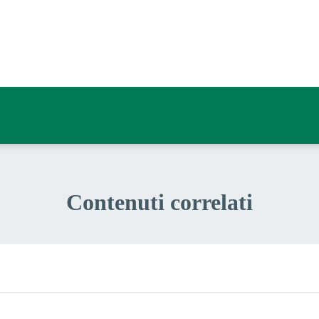
a 3 stelle su 5
a 2 stelle su 5
a 1 stelle su 5
Contenuti correlati