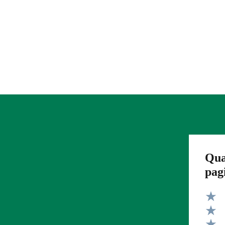
Qua
pag
Valut
Valut