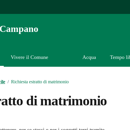
o Campano
Vivere il Comune
Acqua
Tempo li
ile
/
Richiesta estratto di matrimonio
ratto di matrimonio
ottenere, per se stessi o per i soggetti terzi tramite