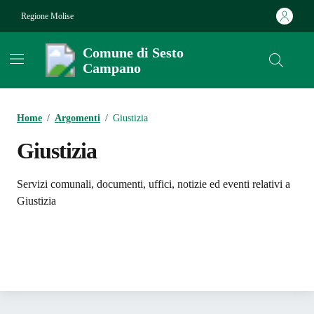
Vai ai contenuti
Vai al footer
Regione Molise
Comune di Sesto
Campano
Contenuti in evidenza
Home
/
Argomenti
/
Giustizia
Giustizia
Dettagli dell'argomento
Servizi comunali, documenti, uffici, notizie ed eventi relativi a
Giustizia