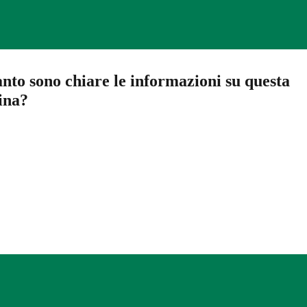
nto sono chiare le informazioni su questa
ina?
a 5 stelle su 5
a 4 stelle su 5
a 3 stelle su 5
a 2 stelle su 5
a 1 stelle su 5