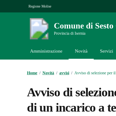
Vai ai contenuti
Vai al footer
Regione Molise
Comune di Sest
Provincia di Isernia
Amministrazione
Novità
Servizi
Contenuti in evidenza
Home
/
Novità
/
avvisi
/
Avviso di selezione per
Avviso di selezion
di un incarico a 