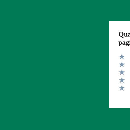
Qua
pag
Valut
Valut
Valut
Valut
Valut