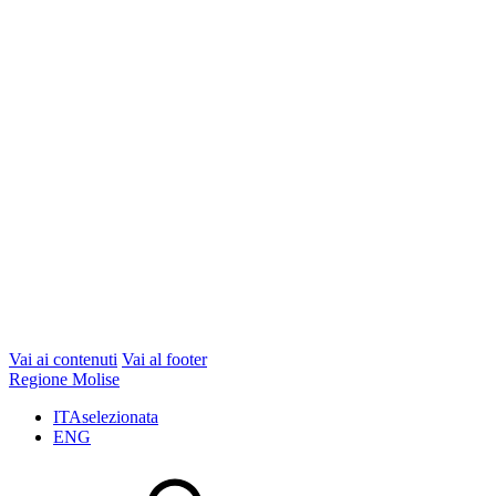
Vai ai contenuti
Vai al footer
Regione Molise
ITA
selezionata
ENG